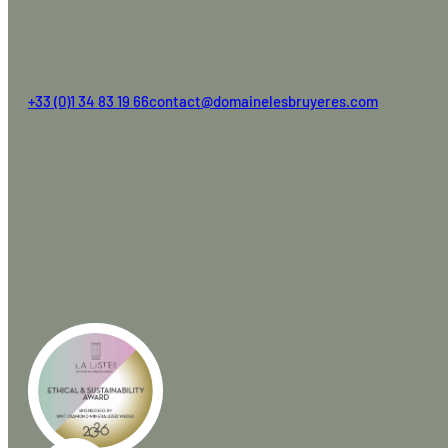
+33 (0)1 34 83 19 66
contact@domainelesbruyeres.com