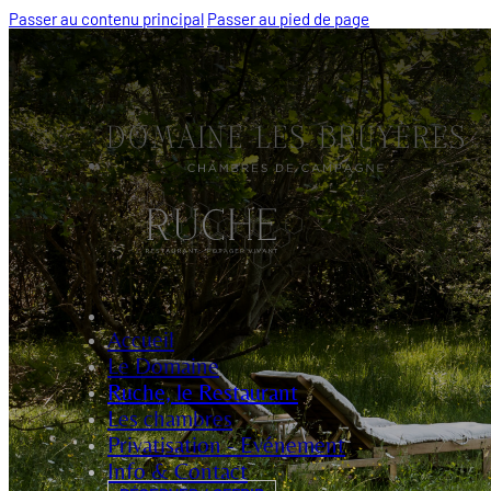
Passer au contenu principal
Passer au pied de page
Accueil
Le Domaine
Ruche, le Restaurant
Les chambres
Privatisation - Evénement
Info & Contact