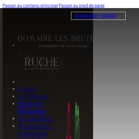
Passer au contenu principal
Passer au pied de page
RÉSERVER / OFFRIR
Accueil
Le Domaine
Ruche, le
Restaurant
Les chambres
Privatisation -
Evénement