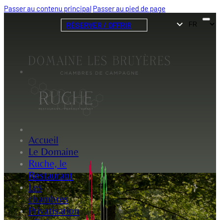
Passer au contenu principal
Passer au pied de page
RÉSERVER / OFFRIR
Accueil
Le Domaine
Ruche, le
Restaurant
Les
chambres
Privatisation